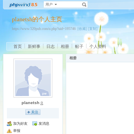
用户
planetsh的个人主页
https://www.520pub.com/u.php?uid=195746
[收藏]
[复制]
首页
新鲜事
日志
相册
帖子
个人资料
相册
planetsh
关注
加为好友
发消息
举报