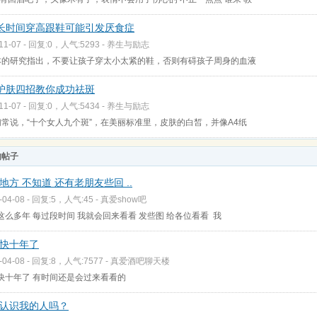
长时间穿高跟鞋可能引发厌食症
-11-07 - 回复:0，人气:5293 -
养生与励志
的研究指出，不要让孩子穿太小太紧的鞋，否则有碍孩子周身的血液
护肤四招教你成功祛斑
-11-07 - 回复:0，人气:5434 -
养生与励志
常说，“十个女人九个斑”，在美丽标准里，皮肤的白皙，并像A4纸
的帖子
地方 不知道 还有老朋友些回 ..
-04-08 - 回复:5，人气:45 -
真爱show吧
这么多年 每过段时间 我就会回来看看 发些图 给各位看看 我
快十年了
-04-08 - 回复:8，人气:7577 -
真爱酒吧聊天楼
快十年了 有时间还是会过来看看的
认识我的人吗？