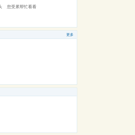
徊头 您受累帮忙看看
更多