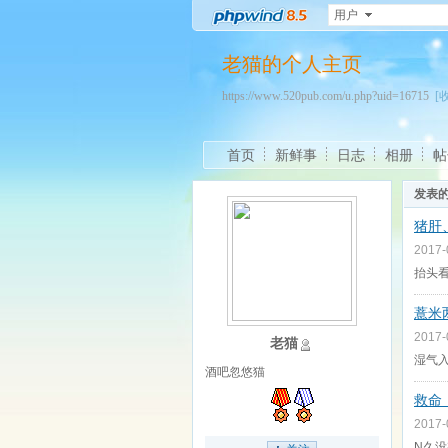
用户
老猫的个人主页
https://www.520pub.com/u.php?uid=16715
[
首页
新鲜事
日志
相册
帖
发表
猪肝
2017
抬头
薏米
2017
老猫
湿气
酒吧忽悠猫
救命
2017
N久没