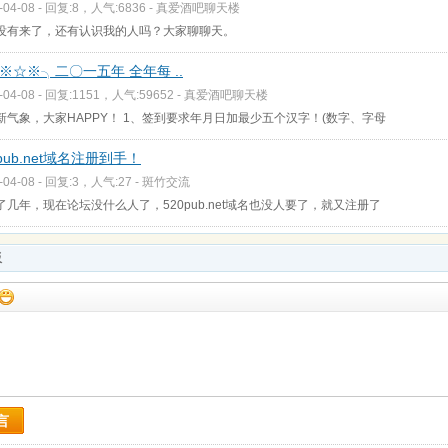
-04-08 - 回复:8，人气:6836 -
真爱酒吧聊天楼
没有来了，还有认识我的人吗？大家聊聊天。
※☆※╮二〇一五年 全年每 ..
-04-08 - 回复:1151，人气:59652 -
真爱酒吧聊天楼
新气象，大家HAPPY！ 1、签到要求年月日加最少五个汉字！(数字、字母
0pub.net域名注册到手！
-04-08 - 回复:3，人气:27 -
斑竹交流
了几年，现在论坛没什么人了，520pub.net域名也没人要了，就又注册了
板
言