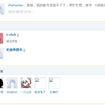
thehacker：
老猫，我的账号登陆不了了，帮忙忙吧，账号 /\洅
2014-08-30 19:41
-
x-club
城北阿進
史迪奇探长
访客
屠更
binghun
一江山水
摇滚兔子
红枫叶
719