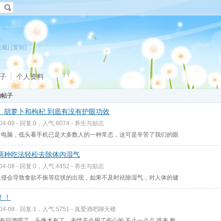
收藏]
[复制]
子
个人资料
的帖子
、胡萝卜和枸杞 到底有没有护眼功效
-04-08 - 回复:0，人气:8074 -
养生与励志
看电脑，低头看手机已是大多数人的一种常态，这可是辛苦了我们的眼
两种吃法轻松去除体内湿气
-04-08 - 回复:0，人气:4452 -
养生与励志
入侵会导致食欲不振等症状的出现，如果不及时祛除湿气，对人体的健
！！
-04-08 - 回复:1，人气:5751 -
真爱酒吧聊天楼
有回酒吧了，头像木有了，表情不会用了伤心的 不止一点点 谁来 教