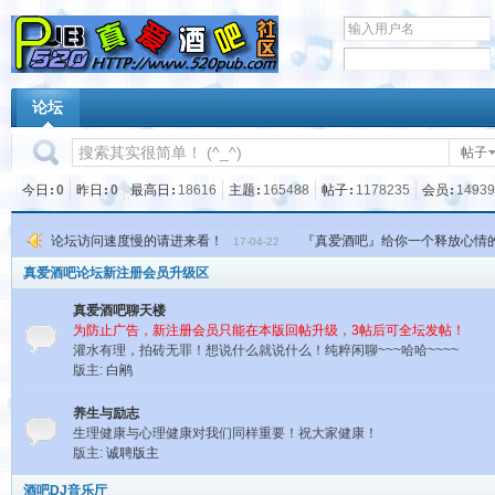
论坛
帖子
今日
0
昨日
0
最高日
18616
主题
165488
帖子
1178235
会员
14939
论坛访问速度慢的请进来看！
『真爱酒吧』给你一个释放心情
17-04-22
真爱酒吧论坛新注册会员升级区
真爱酒吧聊天楼
为防止广告，新注册会员只能在本版回帖升级，3帖后可全坛发帖！
灌水有理，拍砖无罪！想说什么就说什么！纯粹闲聊~~~哈哈~~~~
版主:
白鹇
养生与励志
生理健康与心理健康对我们同样重要！祝大家健康！
版主:
诚聘版主
酒吧DJ音乐厅