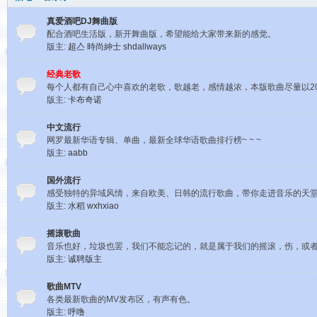
真爱酒吧DJ舞曲版
配合酒吧生活版，新开舞曲版，希望能给大家带来新的感觉。
版主:
超亼
時尚紳士
shdallways
经典老歌
每个人都有自己心中喜欢的老歌，歌越老，感情越浓，本版歌曲尽量以20
版主:
卡布奇诺
中文流行
网罗最新华语专辑、单曲，最新全球华语歌曲排行榜~ ~ ~
版主:
aabb
国外流行
感受独特的异域风情，来自欧美、日韩的流行歌曲，带你走进音乐的天堂~ 
版主:
水稻
wxhxiao
摇滚歌曲
音乐也好，垃圾也罢，我们不能忘记的，就是属于我们的摇滚，伤，或者
版主:
诚聘版主
歌曲MTV
各类最新歌曲的MV发布区，有声有色。
版主:
呼噜