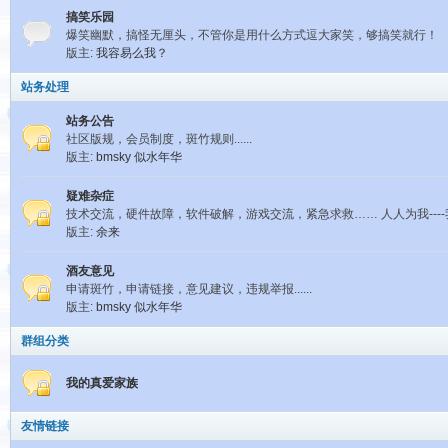
搞笑乐园
爆笑幽默，搞怪无厘头，不管你是用什么方式逗大家笑，够搞笑就行！
版主:
我容易么我？
站务处理
站务公告
社区版规，会员制度，斑竹规则......
版主:
bmsky
似水年华
疑难杂症
技术交流，硬件故障，软件破解，游戏交流，紧急求救…… 人人为我---
版主:
余来
酒友意见
申请斑竹，申请链接，意见建议，违规举报......
版主:
bmsky
似水年华
群组分类
我的真爱家族
友情链接