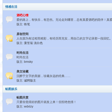
情感生活
酒吧心情
爱的路上，有快乐，有悲伤。无论走到哪里，总有真爱酒吧的陪伴！真
版主:
铁笔
原创空间
人生因为有过程而精彩，有经历而充实，用自己的文字记录那一段回忆
版主:
蓑笠翁
淡白色
时尚生活
时尚生活
版主:
bmsky
美文珍藏
沉醉于文字的美丽，珍藏永远的经典……
版主:
诚聘版主
帖图娱乐
帖图共赏
只要你觉得好的图片就发上来！但拒绝色情！
版主:
wdxlzy