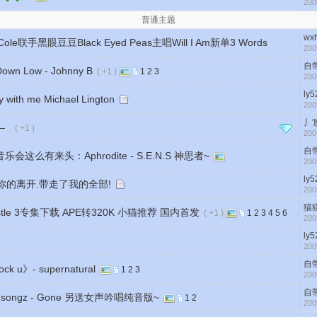
200
普通主题
wx
e联手黑眼豆豆Black Eyed Peas主唱Will I Am新单3 Words
200
自
Low - Johnny B
( +1 )
1
2
3
200
ly5
 me Michael Lington
200
丿
集—
( +1 )
200
自
么有来头：Aphrodite - S.E.N.S 神思者~
200
ly5
esday 你的离开.带走了我的全部!
200
猫
stle 3专集下载 APE转320K 小猫推荐 国内首发
( +1 )
1
2
3
4
5
6
200
ly5
200
自
》- supernatural
1
2
3
200
自
ongz - Gone 另送女声吟唱纯音版~
1
2
200