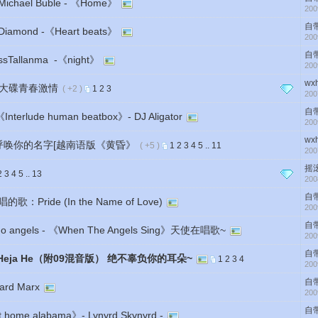
el Buble - 《Home》
200
自
ond -《Heart beats》
200
自
llanma -《night》
200
wx
大碟青春激情
( +2 )
1
2
3
200
自
rlude human beatbox》- DJ Aligator
200
wx
声呼唤你的名字[越南语版《黄昏》
( +5 )
1
2
3
4
5
..
11
200
摇
2
3
4
5
..
13
200
自
ide (In the Name of Love)
200
自
els - 《When The Angels Sing》天使在唱歌~
200
自
Heja He（附09混音版） 绝不辜负你的耳朵~
1
2
3
4
200
自
hard Marx
200
自
 alabama》- Lynyrd Skynyrd -