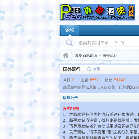
论坛
真爱酒吧论坛
>
国外流行
国外流行
收藏
今日:
0
主题:
8557
帖数:
51742
感受独特的异域风情，来自欧美、日韩的流行歌曲
版块公告
发帖须知：
1、本版欢迎各位国外流行乐迷积极发贴，
2、新手发贴请注意，找歌则到找歌版；
3、请尊重发帖者的劳动成果以及评论只能够
4、关于回帖，请不要用“顶”这类型的字
5、希望会员及时检查自己的帖子，保证地