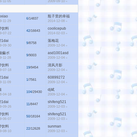
6-11-05
2009-09-10
»
hxiao
瓶子里的幸福
6
/14837
9-11-29
2014-12-08
»
带饮料
coolicepub
42
/16643
9-07-22
2014-02-03
»
21dai
落梅花
9
/8758
9-09-30
2009-12-04
»
′臉痲ポ
asd1001asd
9
/9003
9-11-28
2009-12-04
»
带饮料
清风月影
19
/9454
9-07-18
2009-12-04
»
21dai
60899272
1
/7561
9-11-09
2009-12-04
»
猫
dj斌
104
/29430
8-04-18
2009-12-04
»
21dai
shifeng521
11
/8447
9-09-26
2009-12-03
»
带饮料
shifeng521
50
/18164
9-06-07
2009-12-03
»
带饮料
sunman
22
/12628
9-08-10
2009-12-03
»