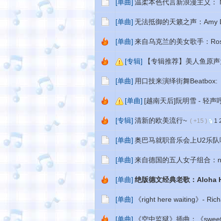
[单曲]
温柔本色代言新浪漫主义： Micha
[单曲]
无法抵御的天籁之声：Amy Diam
[单曲]
来自乌克兰的美女歌手：RossTa
[专辑]
【专辑推荐】美人鱼原声
[单曲]
用口技来演绎街舞Beatbox:《Inte
[单曲]
[越南天后]阮明雪 - 轻
[专辑]
清新的欧美流行~
( +15 )
1
[单曲]
奥巴马就职音乐会上U2乐队唱的歌：Pr
[单曲]
来自德国的五人女子组合：no ang
[单曲]
绝版德文经典老歌：Aloha 
[单曲]
《right here waiting》- Ric
[单曲]
《空中监狱》插曲：《sweet home