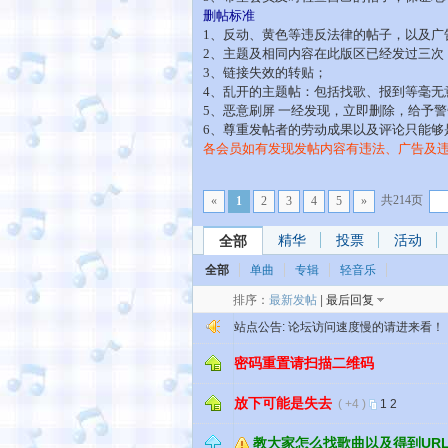
删帖标准
1、反动、黄色等违反法律的帖子，以及广
2、主题及相同内容在此版区已经发过三次
3、链接失效的转贴；
4、乱开的主题帖：包括找歌、报到等毫无
5、恶意刷屏 一经发现，立即删除，给予
6、尊重发帖者的劳动成果以及评论只能够是
各会员如有发现发帖内容有违法、广告及
共214页
«
1
2
3
4
5
»
精华
投票
活动
全部
全部
单曲
专辑
轻音乐
排序：
最新发帖
|
最后回复
站点公告:
论坛访问速度慢的请进来看！
密码重置请扫描二维码
放下可能是失去
( +4 )
1
2
教大家怎么找歌曲以及得到UR