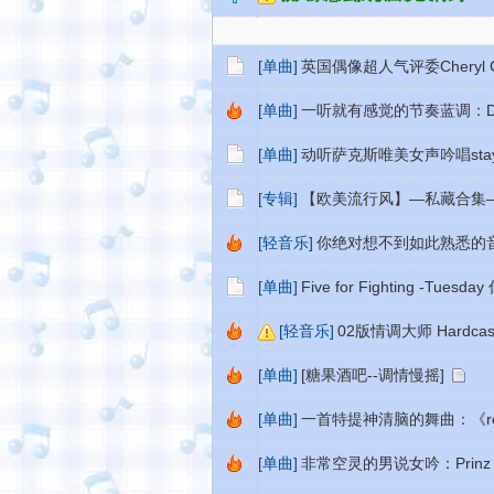
[单曲]
英国偶像超人气评委Cheryl Col
[单曲]
一听就有感觉的节奏蓝调：Down 
[单曲]
动听萨克斯唯美女声吟唱stay with
[专辑]
【欧美流行风】—私藏合
[轻音乐]
你绝对想不到如此熟悉的音乐会这
[单曲]
Five for Fighting -Tu
[轻音乐]
02版情调大师 Hardca
[单曲]
[糖果酒吧--调情慢摇]
[单曲]
一首特提神清脑的舞曲：《rock u
[单曲]
非常空灵的男说女吟：Prinz s