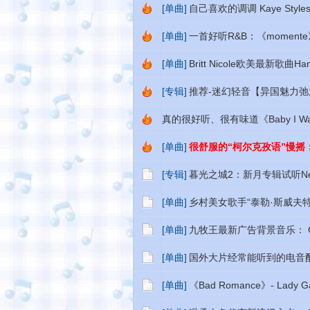
[单曲]
自己喜欢的调调 Kaye Styles
[单曲]
一首好听R&B：《momente》
[单曲]
Britt Nicole欧美最新歌曲Han
[专辑]
推荐-迷幻轻音【异国魅力
真的很好听、很有味道《Baby I Want 
[单曲]
很舒服的“柯尔克孜语”慢摇：《Alt
[专辑]
暮光之城2：新月专辑试听New M
[单曲]
乡村美女歌手“泰勒·斯威夫特”：Tayl
[单曲]
九牧王最新广告背景音乐： Greg Ha
[单曲]
国外大片经常能听到的电音配乐：Prop
[单曲]
《Bad Romance》- Lady G