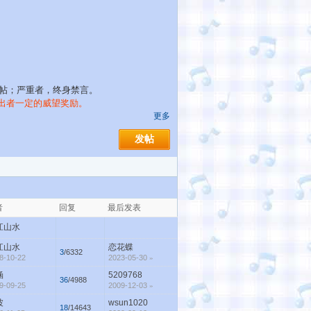
删帖；严重者，终身禁言。
出者一定的威望奖励。
更多
发帖
者
回复
最后发表
江山水
江山水
恋花蝶
3
/6332
8-10-22
2023-05-30
»
涵
5209768
36
/4988
9-09-25
2009-12-03
»
波
wsun1020
18
/14643