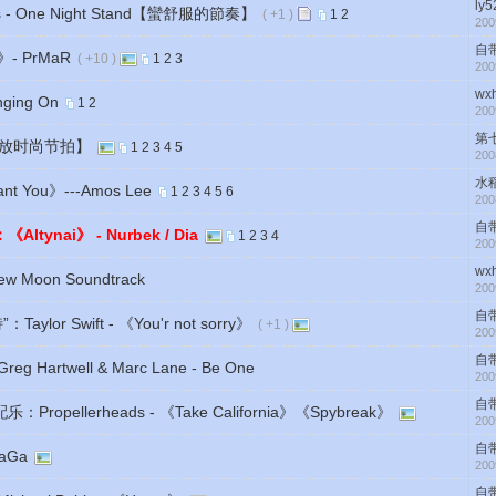
ly5
 - One Night Stand【蠻舒服的節奏】
( +1 )
1
2
200
自
- PrMaR
( +10 )
1
2
3
200
wx
ging On
1
2
200
第
弛放时尚节拍】
1
2
3
4
5
200
水
You》---Amos Lee
1
2
3
4
5
6
200
自
ynai》 - Nurbek / Dia
1
2
3
4
200
wx
oon Soundtrack
200
自
or Swift - 《You'r not sorry》
( +1 )
200
自
rtwell & Marc Lane - Be One
200
自
ellerheads - 《Take California》《Spybreak》
200
自
aGa
200
自