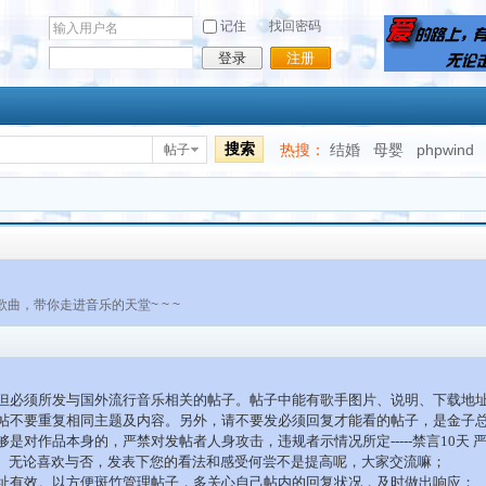
记住
找回密码
登录
注册
搜索
热搜：
结婚
母婴
phpwind
帖子
，带你走进音乐的天堂~ ~ ~
但必须所发与国外流行音乐相关的帖子。帖子中能有歌手图片、说明、下载地
发帖不要重复相同主题及内容。另外，请不要发必须回复才能看的帖子，是金子
是对作品本身的，严禁对发帖者人身攻击，违规者示情况所定-----禁言10天 
眼。无论喜欢与否，发表下您的看法和感受何尝不是提高呢，大家交流嘛；
址有效。以方便斑竹管理帖子，多关心自己帖内的回复状况，及时做出响应；