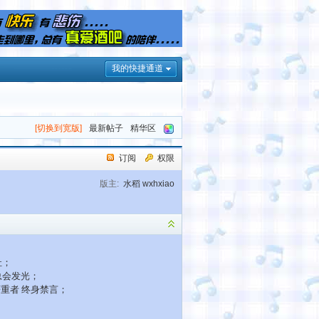
我的快捷通道
[切换到宽版]
最新帖子
精华区
订阅
权限
版主:
水稻
wxhxiao
址；
总会发光；
严重者 终身禁言；