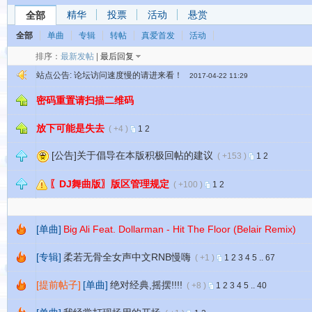
精华
投票
活动
悬赏
全部
全部
单曲
专辑
转帖
真爱首发
活动
排序：
最新发帖
|
最后回复
站点公告:
论坛访问速度慢的请进来看！
2017-04-22 11:29
密码重置请扫描二维码
放下可能是失去
( +4 )
1
2
[公告]关于倡导在本版积极回帖的建议
( +153 )
1
2
〖DJ舞曲版〗版区管理规定
( +100 )
1
2
[单曲]
Big Ali Feat. Dollarman - Hit The Floor (Belair Remix)
[专辑]
柔若无骨全女声中文RNB慢嗨
( +1 )
1
2
3
4
5
..
67
[提前帖子]
[单曲]
绝对经典,摇摆!!!!
( +8 )
1
2
3
4
5
..
40