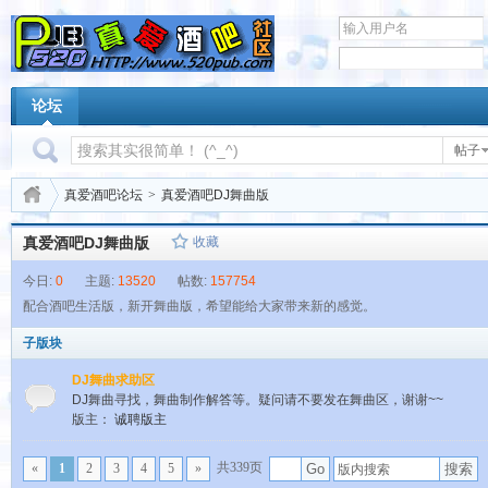
论坛
帖子
真爱酒吧论坛
>
真爱酒吧DJ舞曲版
真爱酒吧DJ舞曲版
收藏
今日:
0
主题:
13520
帖数:
157754
配合酒吧生活版，新开舞曲版，希望能给大家带来新的感觉。
子版块
DJ舞曲求助区
DJ舞曲寻找，舞曲制作解答等。疑问请不要发在舞曲区，谢谢~~
版主：
诚聘版主
共339页
搜索
«
1
2
3
4
5
»
Go