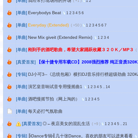
[单曲]
我经常打现场用的开场
( +1 )
1
2
[单曲]
Everybodys Beat
1
2
3
4
5
6
[单曲]
Everyday (Extended)
( +50 )
1
2
3
4
5
6
7
[单曲]
New Mix giveit (Extended Remix)
1
2
3
4
[单曲]
刚到手的酒吧歌曲，希望大家踊跃收藏３２０Ｋ／MP３
(
[真爱首发]
【保十捷专用车载CD】2008强烈推荐 纯正音质320K
[专辑]
DJ小可3--《总统包厢》横扫DJ音乐排行榜超级劲曲 320K/
[单曲]
演艺皇音响试音专用慢摇曲1
1
2
3
4
5
..
14
[单曲]
酒吧慢摇节拍（网上淘的）
1
2
3
4
5
[单曲]
每天必打气氛歌曲
[真爱首发]
◎←夜店美女的混乱生活
( +9 )
1
2
3
4
5
..
21
[专辑]
╠Dance专辑╣几十张Dance。喜欢的朋友可以进来看看