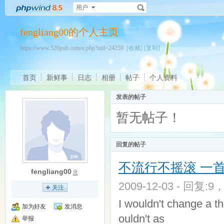
用户
fengliang00的个人主页
https://www.520pub.com/u.php?uid=24259
[收藏]
[复制]
首页
新鲜事
日志
相册
帖子
个人资料
发表的帖子
暂无帖子！
回复的帖子
不流行不摇滚 一首
fengliang00
2009-12-03 - 回复:9
关注
I wouldn't change a th
加为好友
发消息
ouldn't as
举报