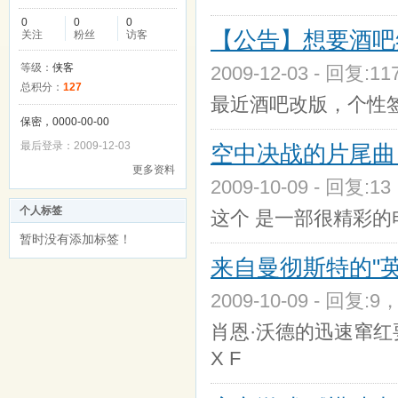
0
0
0
【公告】想要酒吧
关注
粉丝
访客
等级：
侠客
2009-12-03 - 回复:1
总积分：
127
最近酒吧改版，个性
保密，0000-00-00
最后登录：2009-12-03
空中决战的片尾曲 很浪
更多资料
2009-10-09 - 回复:1
个人标签
这个 是一部很精彩的
暂时没有添加标签！
来自曼彻斯特的"英国
2009-10-09 - 回复:9
肖恩·沃德的迅速窜红
X F